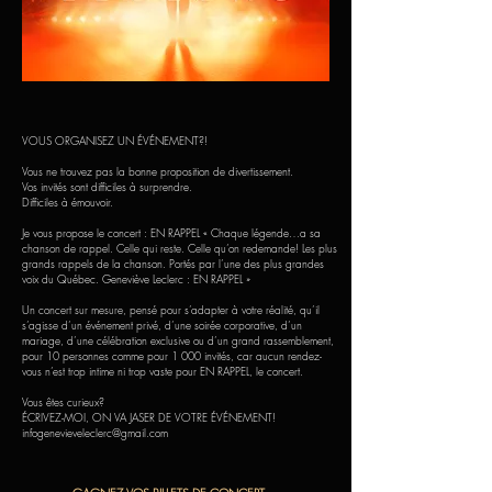
VOUS ORGANISEZ UN ÉVÉNEMENT?!
Vous ne trouvez pas la bonne proposition de divertissement.
Vos invités sont difficiles à surprendre.
Difficiles à émouvoir.
Je vous propose le concert : EN RAPPEL « Chaque légende…a sa
chanson de rappel. Celle qui reste. Celle qu’on redemande! Les plus
grands rappels de la chanson. Portés par l’une des plus grandes
voix du Québec. Geneviève Leclerc : EN RAPPEL »
Un concert sur mesure, pensé pour s’adapter à votre réalité, qu’il
s’agisse d’un événement privé, d’une soirée corporative, d’un
mariage, d’une célébration exclusive ou d’un grand rassemblement,
pour 10 personnes comme pour 1 000 invités, car aucun rendez-
vous n’est trop intime ni trop vaste pour EN RAPPEL, le concert.
Vous êtes curieux?
ÉCRIVEZ-MOI, ON VA JASER DE VOTRE ÉVÉNEMENT!
infogenevieveleclerc@gmail.com