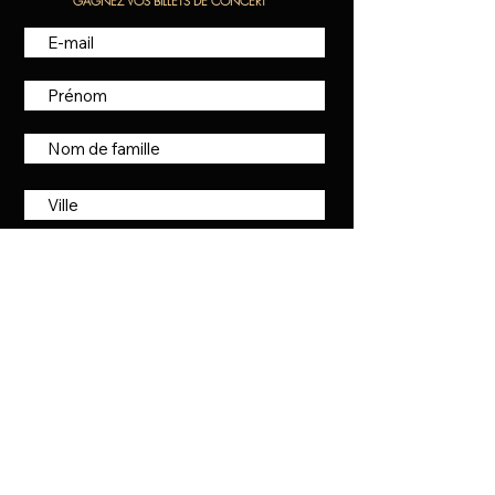
GAGNEZ VOS BILLETS DE CONCERT
S'INSCRIRE
AGENT:
Luc Quintal
luc@pierregravel.com
450 372-7764
Poste #242