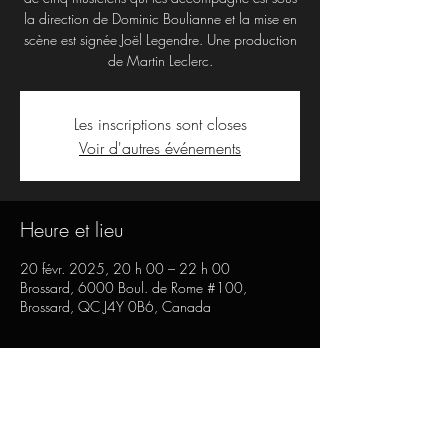
la direction de Dominic Boulianne et la mise en
scène est signée Joël Legendre. Une production
de Martin Leclerc.
Les inscriptions sont closes
Voir d'autres événements
Heure et lieu
20 févr. 2025, 20 h 00 – 22 h 00
Brossard, 6000 Boul. de Rome #100,
Brossard, QC J4Y 0B6, Canada
Partager cet événement