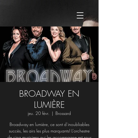
BROADWAY EN
LUMIÈRE
jeu. 20 févr.
  |  
Brossard
Broadway en lumière, ce sont d’inoubliables
succès, les airs les plus marquants! L’orchestre
de cinq musiciens qui les accompagne est sous