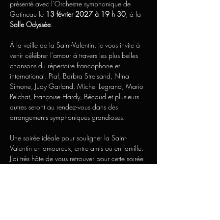
présenté avec l’Orchestre symphonique de 
Gatineau le 
13 février 2027 à 19 h 30
, à la 
Salle Odyssée
.
À la veille de la Saint-Valentin, je vous invite à 
venir célébrer l’amour à travers les plus belles 
chansons du répertoire francophone et 
international. Piaf, Barbra Streisand, Nina 
Simone, Judy Garland, Michel Legrand, Mario 
Pelchat, Françoise Hardy, Bécaud et plusieurs 
autres seront au rendez-vous dans des 
arrangements symphoniques grandioses.
Une soirée idéale pour souligner la Saint-
Valentin en amoureux, entre amis ou en famille.
J’ai très hâte de vous retrouver pour cette soirée 
qui s’annonce magique!
Afficher plus