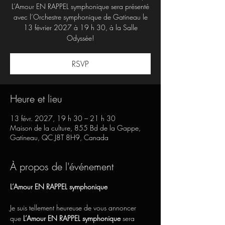
L’Amour EN RAPPEL symphonique sera présenté
avec l’Orchestre symphonique de Gatineau le
13 février 2027 à 19 h 30, à la Salle
Odyssée!
RSVP
Heure et lieu
13 févr. 2027, 19 h 30 – 21 h 30
Maison de la culture, 855 Bd de la Gappe,
Gatineau, QC J8T 8H9, Canada
À propos de l'événement
L’Amour EN RAPPEL symphonique
Je suis tellement heureuse de vous annoncer 
que 
L’Amour EN RAPPEL symphonique
 sera 